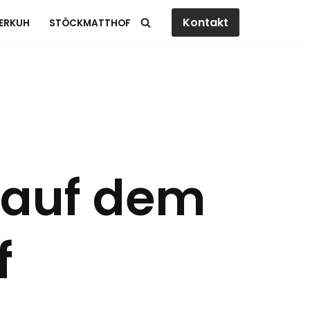
Kontakt
ERKUH
STÖCKMATTHOF
 auf dem
f